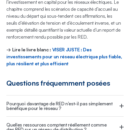
l’investissement en capital pour les réseaux électriques. Le
chapitre comprend les scénarios de capacité d’accueil au
niveau du départ qui sous-tendent ces affirmations, les
seuils d’élévation de tension et d’écoulement inverse, et un
exemple détaillé quantifiant la valeur actuelle d’un report de
renforcement rendu possible par les RED.
→ Lire le livre blanc :
VISER JUSTE : Des
investissements pour un réseau électrique plus fiable,
plus résilient et plus efficient
Questions fréquemment posées
Pourquoi davantage de RED n’est-il pas simplement
bénéfique pour le réseau ?
Le même mégawatt peut reporter un renforcement sur un
Quelles ressources comptent réellement comme
départ et en imposer un sur un autre. La valeur dépend de
des RED sur un réseau de distribution ?