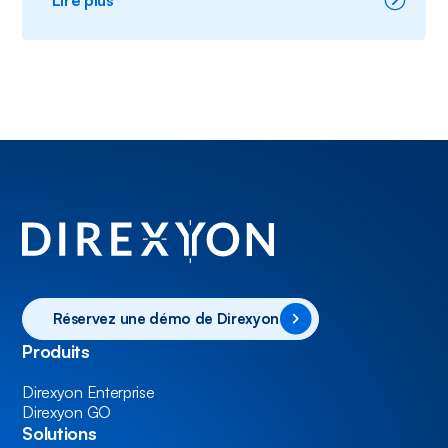
Éviter
les
dépenses
en
capital
redondantes
entre
réseaux
voisins
Réservez une démo de Direxyon
Produits
Direxyon Enterprise
Direxyon GO
Solutions