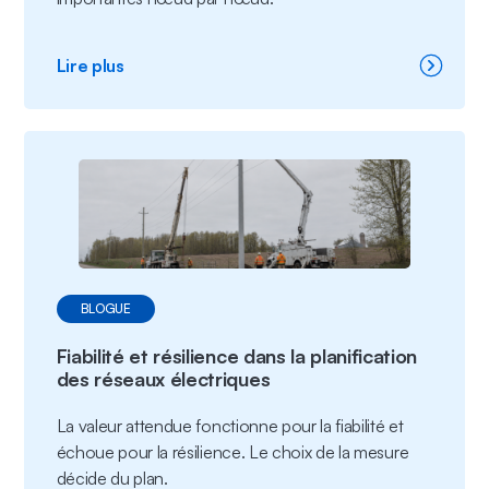
:
Lire plus
Desservir
de
nouvelles
charges
importantes
sans
surcharger
les
abonnés
BLOGUE
Fiabilité et résilience dans la planification
des réseaux électriques
La valeur attendue fonctionne pour la fiabilité et
échoue pour la résilience. Le choix de la mesure
décide du plan.