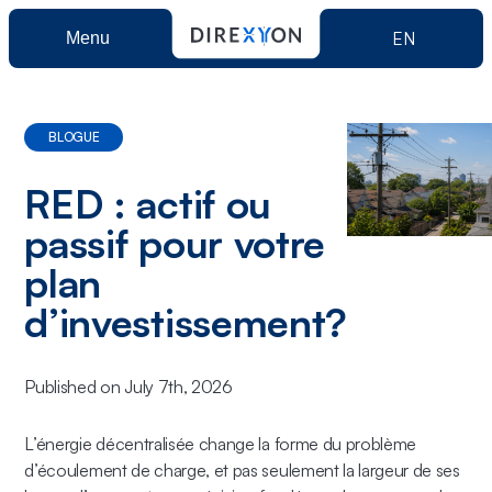
EN
Menu
Produit
BLOGUE
Direxyon GO
Solutions
RED : actif ou
passif pour votre
Direxyon Enterprise
Municipale
Ressources
plan
d’investissement?
Électrique
À propos
Published on July 7th, 2026
Réservez une démo
L’énergie décentralisée change la forme du problème
d’écoulement de charge, et pas seulement la largeur de ses