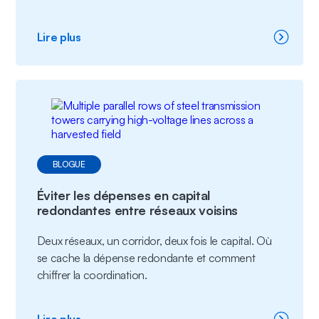
:
Lire plus
Fiabilité
et
résilience
dans
la
planification
des
réseaux
électriques
BLOGUE
Éviter les dépenses en capital
redondantes entre réseaux voisins
Deux réseaux, un corridor, deux fois le capital. Où
se cache la dépense redondante et comment
chiffrer la coordination.
:
Lire plus