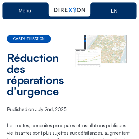
EN
Menu
Produit
CAS D'UTILISATION
Direxyon GO
Solutions
Réduction
des
Direxyon Enterprise
Municipale
Ressources
réparations
d’urgence
Électrique
À propos
Published on July 2nd, 2025
Réservez une démo
Les routes, conduites principales et installations publiques
vieillissantes sont plus sujettes aux défaillances, augmentant