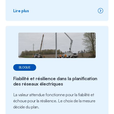
:
Lire plus
Desservir
de
nouvelles
charges
importantes
sans
surcharger
les
abonnés
BLOGUE
Fiabilité et résilience dans la planification
des réseaux électriques
La valeur attendue fonctionne pour la fiabilité et
échoue pour la résilience. Le choix de la mesure
décide du plan.