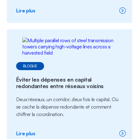
:
Lire plus
Fiabilité
et
résilience
dans
la
planification
des
réseaux
électriques
BLOGUE
Éviter les dépenses en capital
redondantes entre réseaux voisins
Deux réseaux, un corridor, deux fois le capital. Où
se cache la dépense redondante et comment
chiffrer la coordination.
:
Lire plus